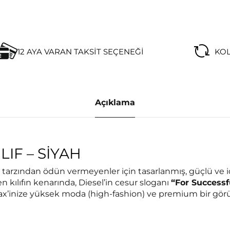
12 AYA VARAN TAKSIT SEÇENEĞI
KOL
Açıklama
LIF – SIYAH
zından ödün vermeyenler için tasarlanmış, güçlü ve iddia
kılıfın kenarında, Diesel’in cesur sloganı
“For Successf
ax’inize yüksek moda (high-fashion) ve premium bir gör