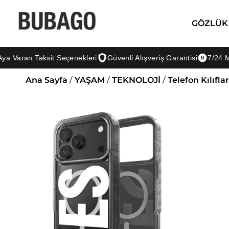
GÖZLÜK
ran Taksit Seçenekleri
Güvenli Alışveriş Garantisi
7/24 Müşter
Ana Sayfa
/
YAŞAM
/
TEKNOLOJİ
/
Telefon Kılıflar