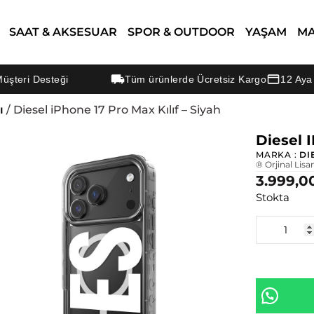
SAAT & AKSESUAR
SPOR & OUTDOOR
YAŞAM
M
i Desteği
Tüm ürünlerde Ücretsiz Kargo
12 Aya Varan
ı
/ Diesel iPhone 17 Pro Max Kılıf – Siyah
Diesel I
MARKA :
DI
® Orjinal Lisa
3.999,0
Stokta