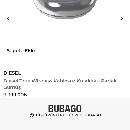
Sepete Ekle
DIESEL
D
Diesel True Wireless Kablosuz Kulaklık – Parlak
D
Gümüş
2
9.999,00
₺
TÜM ÜRÜNLERDE ÜCRETSİZ KARGO