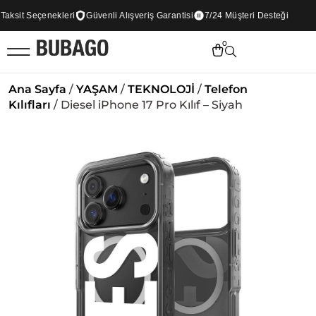
ksit Seçenekleri
Güvenli Alışveriş Garantisi
7/24 Müşteri Desteği
0
Ana Sayfa
/
YAŞAM
/
TEKNOLOJİ
/
Telefon
Kılıfları
/ Diesel iPhone 17 Pro Kılıf – Siyah