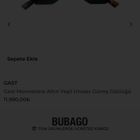
Sepete Ekle
GAST
G
Gast Moonstone Altın Yeşil Unisex Güneş Gözlüğü
G
11.990,00
₺
1
TÜM ÜRÜNLERDE ÜCRETSİZ KARGO