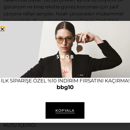
görünüm ve biraz ekstra güneş koruması için zarif
çerçeve rafları sergiler. Noah çerçeveleri mükemmel
bir seçimdir. Bu nedenle Marcus Güneş Gözlükleri,
mat yüzeyli ve zarif camlı nihai parça için toplam 60
farklı el yapımı yaratım adımından yapılmıştır.
Kullanım alanı: Günlük kullanıma uygun, bir çok tarz
ile uyum sağlayan ve İtalya ‘da üretilmiş
VYSEN Marcus vazgeçemediğiniz ihtişamlı ve lüks
aksesuarlarınızın başında gelecek.
ILK SIPARIŞE ÖZEL %10 INDIRIM FIRSATINI KAÇIRMA!
Tycan deri kutusu, markaya özel gözlük bezi ile gelir.
bbg10
Ürünü kullandığınız süre boyunca Bubago olarak her
zaman yeni ürünler, ürün desteği konusunda destek
olacağız.
KOPYALA
TÜR: Güneş Gözlüğü
KUTU İÇERİĞİ: