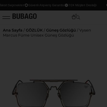
sit Seçenekleri
Güvenli Alışveriş Garantisi
7/24 Müşteri Desteği
0
Ana Sayfa
/
GÖZLÜK
/
Güneş Gözlüğü
/ Vysen
Marcus Füme Unisex Güneş Gözlüğü