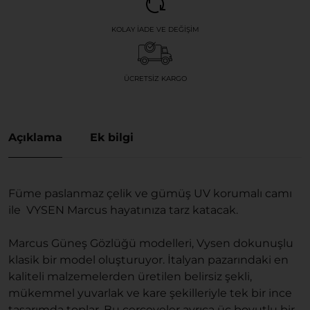
KOLAY İADE VE DEĞIŞIM
ÜCRETSIZ KARGO
Açıklama
Ek bilgi
Füme paslanmaz çelik ve gümüş UV korumalı camı
ile VYSEN Marcus hayatınıza tarz katacak.
Marcus Güneş Gözlüğü modelleri, Vysen dokunuşlu
klasik bir model oluşturuyor. İtalyan pazarındaki en
kaliteli malzemelerden üretilen belirsiz şekli,
mükemmel yuvarlak ve kare şekilleriyle tek bir ince
tasarımda toplar. Bu çerçeveler ayrıca üç boyutlu bir