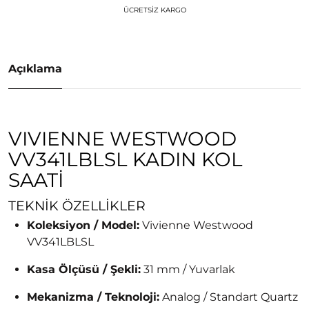
ÜCRETSIZ KARGO
Açıklama
VIVIENNE WESTWOOD
VV341LBLSL KADIN KOL
SAATI
TEKNIK ÖZELLIKLER
Koleksiyon / Model:
Vivienne Westwood
VV341LBLSL
Kasa Ölçüsü / Şekli:
31 mm / Yuvarlak
Mekanizma / Teknoloji:
Analog / Standart Quartz