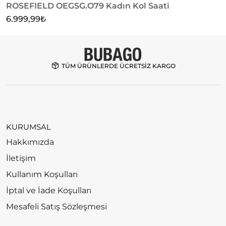
ROSEFIELD OEGSG.O79 Kadın Kol Saati
R
6.999,99
₺
6
TÜM ÜRÜNLERDE ÜCRETSİZ KARGO
KURUMSAL
Hakkımızda
İletişim
Kullanım Koşulları
İptal ve İade Koşulları
Mesafeli Satış Sözleşmesi