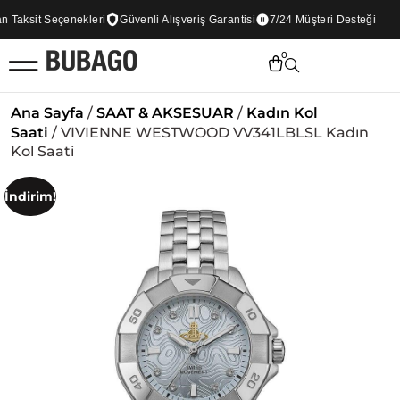
Taksit Seçenekleri
Güvenli Alışveriş Garantisi
7/24 Müşteri Desteği
0
Ana Sayfa
/
SAAT & AKSESUAR
/
Kadın Kol
Saati
/ VIVIENNE WESTWOOD VV341LBLSL Kadın
Kol Saati
İndirim!