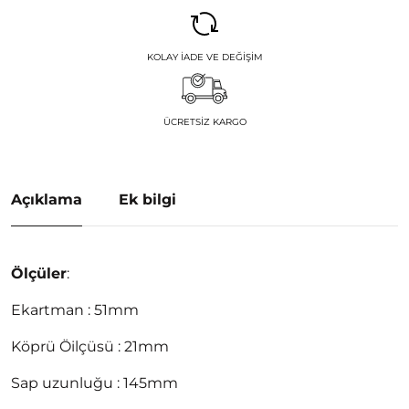
KOLAY İADE VE DEĞIŞIM
ÜCRETSIZ KARGO
Açıklama
Ek bilgi
Ölçüler
:
Ekartman : 51mm
Köprü Öilçüsü : 21mm
Sap uzunluğu : 145mm