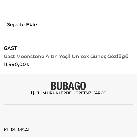
Sepete Ekle
GAST
G
Gast Moonstone Altın Yeşil Unisex Güneş Gözlüğü
G
G
11.990,00
₺
1
TÜM ÜRÜNLERDE ÜCRETSİZ KARGO
KURUMSAL