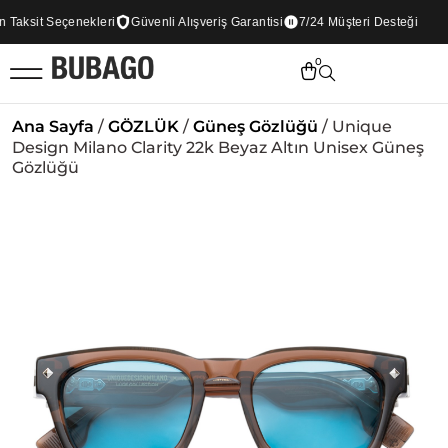
aksit Seçenekleri
Güvenli Alışveriş Garantisi
7/24 Müşteri Desteği
0
Ana Sayfa
/
GÖZLÜK
/
Güneş Gözlüğü
/ Unique
Design Milano Clarity 22k Beyaz Altın Unisex Güneş
Gözlüğü