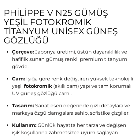
PHILIPPE V N25 GÜMÜŞ
YEŞIL FOTOKROMIK
TITANYUM UNISEX GÜNEŞ
GÖZLÜĞÜ
Çerçeve:
Japonya üretimi, üstün dayanıklılık ve
hafiflik sunan gümüş renkli premium titanyum
gövde.
Cam:
Işığa göre renk değiştiren yüksek teknolojili
yeşil
fotokromik
(akıllı cam) yapı ve tam korumalı
UV güneş gözlüğü camı.
Tasarım:
Sanat eseri değerinde gizli detaylara ve
markaya özgü damgalara sahip, sofistike çizgiler.
Kullanım:
Günlük hayatta her tarza ve değişen
ışık koşullarına zahmetsizce uyum sağlayan