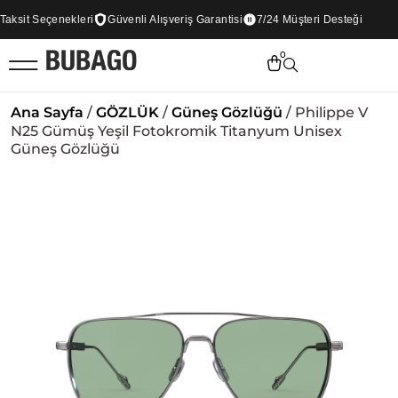
sit Seçenekleri
Güvenli Alışveriş Garantisi
7/24 Müşteri Desteği
0
Ana Sayfa
/
GÖZLÜK
/
Güneş Gözlüğü
/ Philippe V
N25 Gümüş Yeşil Fotokromik Titanyum Unisex
Güneş Gözlüğü