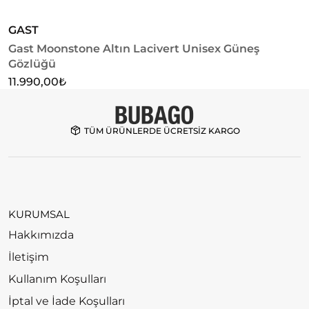
GAST
G
Gast Moonstone Altın Lacivert Unisex Güneş
G
Gözlüğü
1
11.990,00
₺
TÜM ÜRÜNLERDE ÜCRETSİZ KARGO
KURUMSAL
Hakkımızda
İletişim
Kullanım Koşulları
İptal ve İade Koşulları