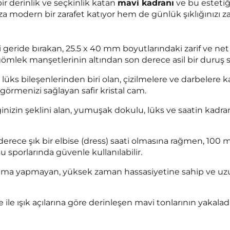
bir derinlik ve seçkinlik katan
mavi kadranı
ve bu estet
ıza modern bir zarafet katıyor hem de günlük şıklığınızı z
i geride bırakan, 25.5 x 40 mm boyutlarındaki zarif ve net
lek manşetlerinin altından son derece asil bir duruş se
lüks bileşenlerinden biri olan, çizilmelere ve darbelere k
görmenizi sağlayan safir kristal cam.
nizin şeklini alan, yumuşak dokulu, lüks ve saatin kad
rece şık bir elbise (dress) saati olmasına rağmen, 100 
sporlarında güvenle kullanılabilir.
a yapmayan, yüksek zaman hassasiyetine sahip ve uzun
e ile ışık açılarına göre derinleşen mavi tonlarının yaka