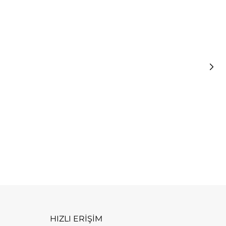
U
5
HIZLI ERİŞİM