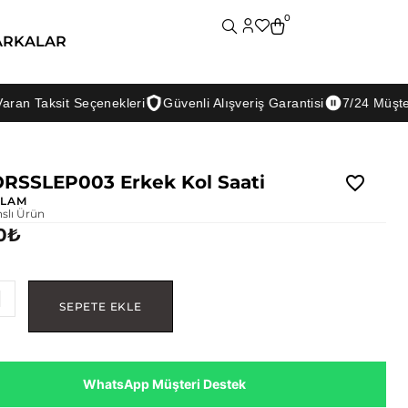
0
ARKALAR
ksit Seçenekleri
Güvenli Alışveriş Garantisi
7/24 Müşteri Dest
RSSLEP003 Erkek Kol Saati
LAM
nslı Ürün
0
₺
SEPETE EKLE
WhatsApp Müşteri Destek