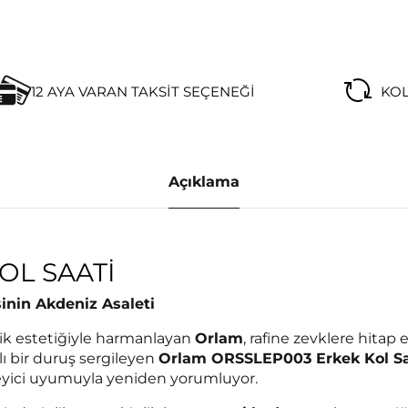
12 AYA VARAN TAKSIT SEÇENEĞI
KOL
Açıklama
OL SAATI
sinin Akdeniz Asaleti
lik estetiğiyle harmanlayan
Orlam
, rafine zevklere hitap
lı bir duruş sergileyen
Orlam ORSSLEP003 Erkek Kol Sa
leyici uyumuyla yeniden yorumluyor.