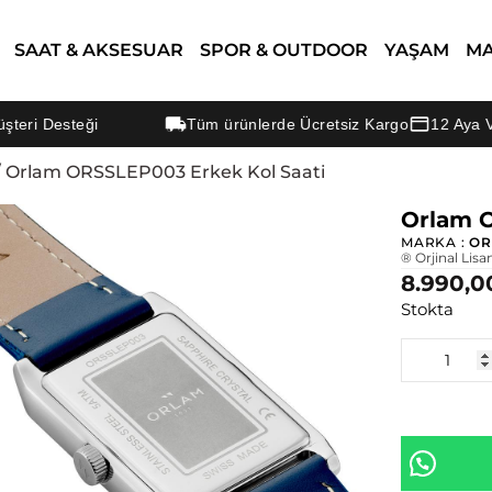
SAAT & AKSESUAR
SPOR & OUTDOOR
YAŞAM
M
esteği
Tüm ürünlerde Ücretsiz Kargo
12 Aya Varan Ta
 Orlam ORSSLEP003 Erkek Kol Saati
Orlam O
MARKA :
OR
® Orjinal Lisa
8.990,0
Stokta