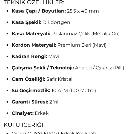
TEKNIK ÖZELLIKLER:
Kasa Çapı / Boyutları:
25.5 x 40 mm
Kasa Şşekli:
Dikdörtgen
Kasa Materyali:
Paslanmaz Çelik (Metalik Gri)
Kordon Materyali:
Premium Deri (Mavi)
Kadran Rengi:
Mavi
Çalışma Şekli / Teknoloji:
Analog / Quartz (Pilli)
Cam Özelliği:
Safir Kristal
Su Geçirmezlik:
10 ATM (100 Metre)
Garanti Süresi:
2 Yıl
Cinsiyet:
Erkek
KUTU İÇERIĞI:
Orlam ORSSLEP003 Erkek Kol Saati