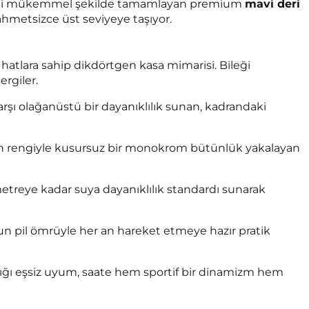
iği mükemmel şekilde tamamlayan premium
mavi deri
ahmetsizce üst seviyeye taşıyor.
 hatlara sahip dikdörtgen kasa mimarisi. Bileği
rgiler.
arşı olağanüstü bir dayanıklılık sunan, kadrandaki
ran rengiyle kusursuz bir monokrom bütünlük yakalayan
metreye kadar suya dayanıklılık standardı sunarak
 pil ömrüyle her an hareket etmeye hazır pratik
ladığı eşsiz uyum, saate hem sportif bir dinamizm hem