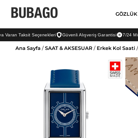
GÖZLÜK
 Taksit Seçenekleri
Güvenli Alışveriş Garantisi
7/24 Müşteri D
Ana Sayfa
/
SAAT & AKSESUAR
/
Erkek Kol Saati
/