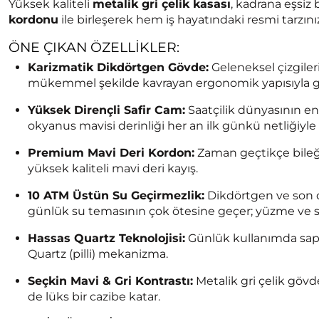
Yüksek kaliteli
metalik gri çelik kasası
, kadrana eşsiz 
kordonu
ile birleşerek hem iş hayatındaki resmi tarzın
ÖNE ÇIKAN ÖZELLIKLER:
Karizmatik Dikdörtgen Gövde:
Geleneksel çizgiler
mükemmel şekilde kavrayan ergonomik yapısıyla göm
Yüksek Dirençli Safir Cam:
Saatçilik dünyasının en 
okyanus mavisi derinliği her an ilk günkü netliğiyle 
Premium Mavi Deri Kordon:
Zaman geçtikçe bileği
yüksek kaliteli mavi deri kayış.
10 ATM Üstün Su Geçirmezlik:
Dikdörtgen ve son de
günlük su temasının çok ötesine geçer; yüzme ve su 
Hassas Quartz Teknolojisi:
Günlük kullanımda sapm
Quartz (pilli) mekanizma.
Seçkin Mavi & Gri Kontrastı:
Metalik gri çelik gövd
de lüks bir cazibe katar.