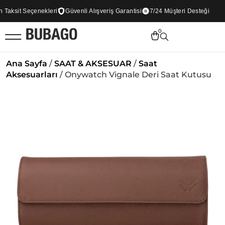
aksit Seçenekleri
Güvenli Alışveriş Garantisi
7/24 Müşteri Desteği
0
Ana Sayfa
/
SAAT & AKSESUAR
/
Saat
Aksesuarları
/ Onywatch Vignale Deri Saat Kutusu