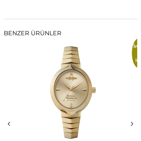
BENZER ÜRÜNLER
İnd
im