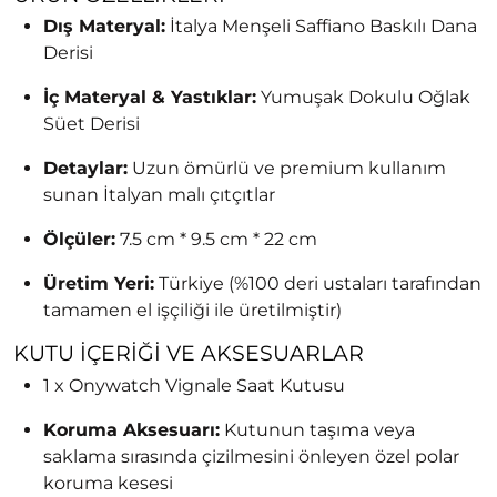
Dış Materyal:
İtalya Menşeli Saffiano Baskılı Dana
Derisi
İç Materyal & Yastıklar:
Yumuşak Dokulu Oğlak
Süet Derisi
Detaylar:
Uzun ömürlü ve premium kullanım
sunan İtalyan malı çıtçıtlar
Ölçüler:
7.5 cm * 9.5 cm * 22 cm
Üretim Yeri:
Türkiye (%100 deri ustaları tarafından
tamamen el işçiliği ile üretilmiştir)
KUTU İÇERIĞI VE AKSESUARLAR
1 x Onywatch Vignale Saat Kutusu
Koruma Aksesuarı:
Kutunun taşıma veya
saklama sırasında çizilmesini önleyen özel polar
koruma kesesi