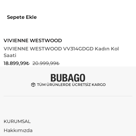
Sepete Ekle
VIVIENNE WESTWOOD
V
VIVIENNE WESTWOOD VV314GDGD Kadın Kol
V
Saati
S
18.899,99
₺
20.999,99
₺
1
TÜM ÜRÜNLERDE ÜCRETSİZ KARGO
KURUMSAL
Hakkımızda