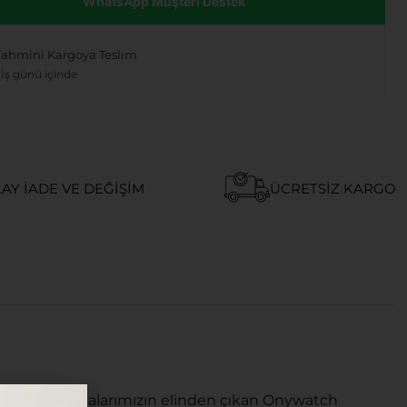
WhatsApp Müşteri Destek
Tahmini Kargoya Teslim
 İş günü içinde
AY İADE VE DEĞIŞIM
ÜCRETSIZ KARGO
asarlandı. Ustalarımızın elinden çıkan Onywatch