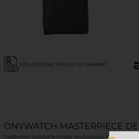
100% ORIJINAL ÜRÜN 2 YIL GARANTI
ONYWATCH MASTERPIECE DERI
Saatlerinizi seyahatlerinizde veya günlük hayatınızda 