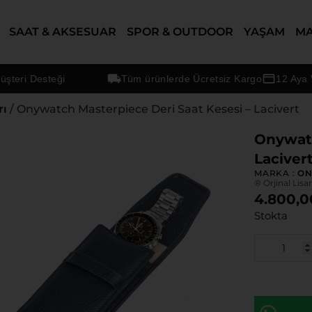
SAAT & AKSESUAR
SPOR & OUTDOOR
YAŞAM
M
ri Desteği
Tüm ürünlerde Ücretsiz Kargo
12 Aya Vara
rı
/ Onywatch Masterpiece Deri Saat Kesesi – Lacivert
Onywatc
Laciver
MARKA :
O
® Orjinal Lisa
4.800,0
Stokta