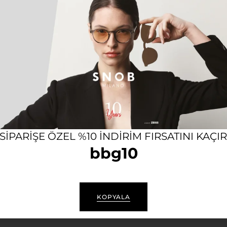
ivert tonuyla saatinizi her an koruma altında tutar.
 seviyede koruyan yumuşak dokulu süet astar
 üretilmiştir.
 SIPARIŞE ÖZEL %10 INDIRIM FIRSATINI KAÇI
bbg10
ğer bileşenlere veya dış etkenlere sürtünerek çizilmesin
KOPYALA