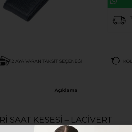
1
12 AYA VARAN TAKSIT SEÇENEĞI
KOL
Açıklama
 SAAT KESESI – LACIVERT
en kompakt ve güvenli şekilde yanınızda taşımanız için t