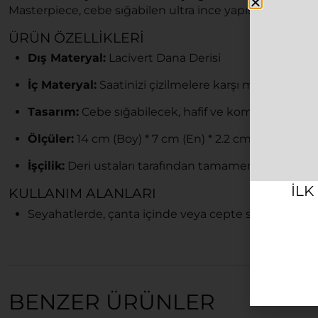
Masterpiece, cebe sığabilen ultra ince yapısı ve asil lac
ÜRÜN ÖZELLIKLERI
Dış Materyal:
Lacivert Dana Derisi
İç Materyal:
Saatinizi çizilmelere karşı maksimum
Tasarım:
Cebe sığabilecek, hafif ve kompakt yapı
Ölçüler:
14 cm (Boy) * 7 cm (En) * 2.2 cm (Yükseklik)
İşçilik:
Deri ustaları tarafından tamamen el işçiliğiyle
ILK
KULLANIM ALANLARI
Seyahatlerde, çanta içinde veya cepte saatinizin di
BENZER ÜRÜNLER