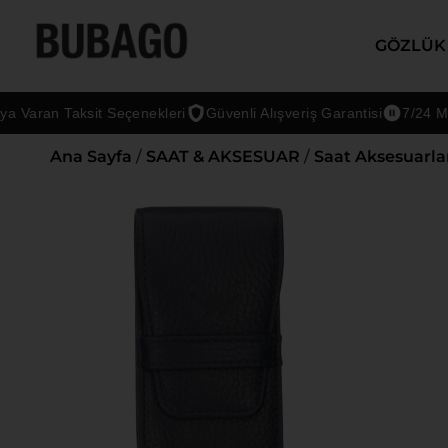
GÖZLÜK
aran Taksit Seçenekleri
Güvenli Alışveriş Garantisi
7/24 Müşte
Ana Sayfa
/
SAAT & AKSESUAR
/
Saat Aksesuarla