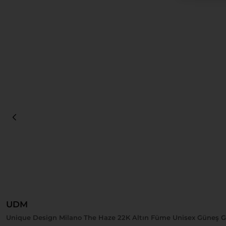
Sepete Ekle
UDM
Unique Design Milano The Haze 22K Altın Füme Unisex Güneş 