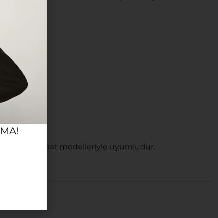
RMA!
i önler; tüm saat modelleriyle uyumludur.