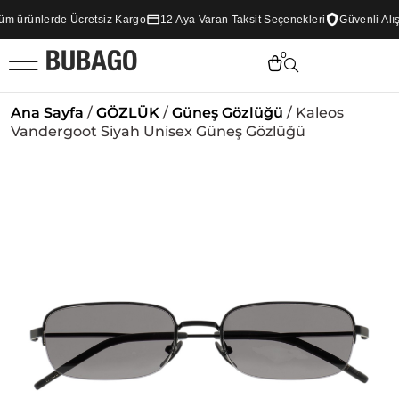
ürünlerde Ücretsiz Kargo
12 Aya Varan Taksit Seçenekleri
Güvenli Alışve
0
Ana Sayfa
/
GÖZLÜK
/
Güneş Gözlüğü
/ Kaleos
Vandergoot Siyah Unisex Güneş Gözlüğü