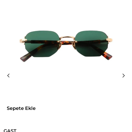
Sepete Ekle
GAST
G