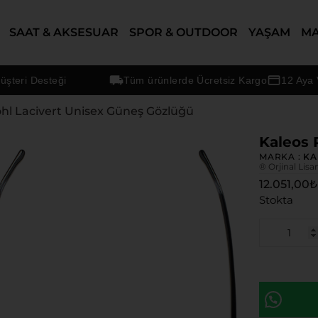
SAAT & AKSESUAR
SPOR & OUTDOOR
YAŞAM
M
i Desteği
Tüm ürünlerde Ücretsiz Kargo
12 Aya Vara
ohl Lacivert Unisex Güneş Gözlüğü
Kaleos 
MARKA :
KA
® Orjinal Lisa
12.051,00
₺
Stokta