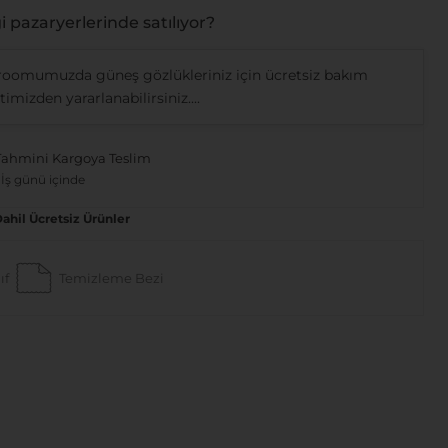
 pazaryerlerinde satılıyor?
oomumuzda güneş gözlükleriniz için ücretsiz bakım
imizden yararlanabilirsiniz....
Tahmini Kargoya Teslim
 İş günü içinde
Dahil Ücretsiz Ürünler
ıf
Temizleme Bezi