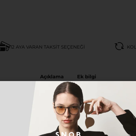
12 AYA VARAN TAKSIT SEÇENEĞI
KOL
Açıklama
Ek bilgi
ISEX GÜNEŞ GÖZLÜĞÜ
yen herkes için tasarlanan bu özel model, hem klasik h
n gözlük; hafif, dayanıklı ve ergonomik yapısıyla gün boy