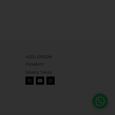
G
G
1
HIZLI ERİŞİM
Hesabım
Sipariş Takibi