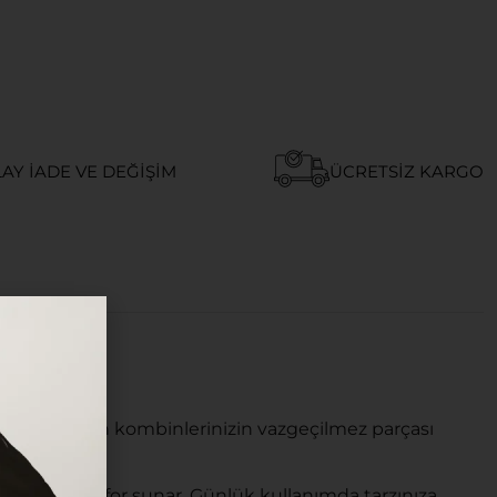
AY İADE VE DEĞIŞIM
ÜCRETSIZ KARGO
em de modern kombinlerinizin vazgeçilmez parçası
u yüksek konfor sunar. Günlük kullanımda tarzınıza