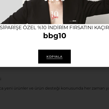
en korur.
 SIPARIŞE ÖZEL %10 INDIRIM FIRSATINI KAÇI
bbg10
KOPYALA
i
a yeni ürünler ve ürün desteği konusunda her zaman ya