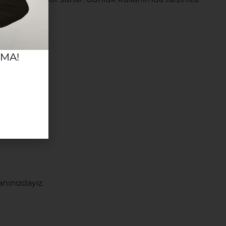
RMA!
nınızdayız.