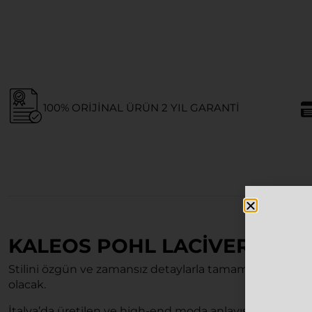
100% ORIJINAL ÜRÜN 2 YIL GARANTI
KALEOS POHL LACIVERT UN
Stilini özgün ve zamansız detaylarla tamamlamak iste
olacak.
İtalya’da üretilen ve high-end moda anlayışını yansıta