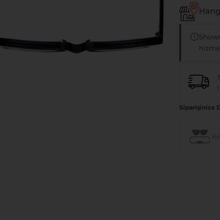
Hangi
Showr
hizmet
1
Siparişinize 
Kıl