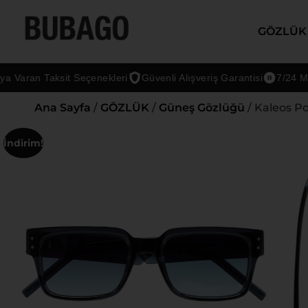
GÖZLÜK
aran Taksit Seçenekleri
Güvenli Alışveriş Garantisi
7/24 Müşter
Ana Sayfa
/
GÖZLÜK
/
Güneş Gözlüğü
/ Kaleos P
İndirim!