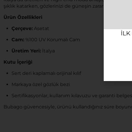
şıklık katarken, gözlerinizi de güneşin zararlı etkilerind
Ürün Özellikleri
Çerçeve:
Asetat
ILK
Cam:
%100 UV Korumalı Cam
Üretim Yeri:
İtalya
Kutu İçeriği
Sert deri kaplamalı orijinal kılıf
Markaya özel gözlük bezi
Sertifikasyonlar, kullanım kılavuzu ve garanti belges
Bubago güvencesiyle, ürünü kullandığınız süre boyunc