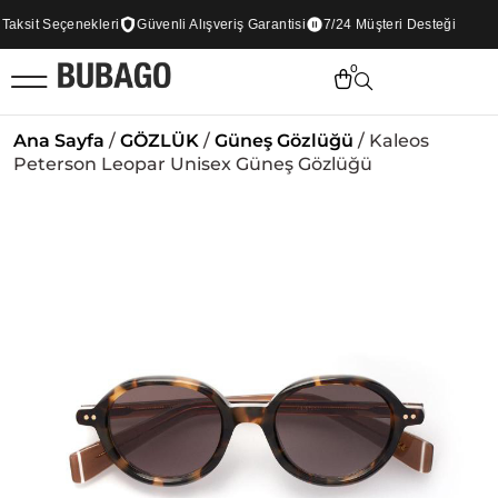
ksit Seçenekleri
Güvenli Alışveriş Garantisi
7/24 Müşteri Desteği
0
Ana Sayfa
/
GÖZLÜK
/
Güneş Gözlüğü
/ Kaleos
Peterson Leopar Unisex Güneş Gözlüğü