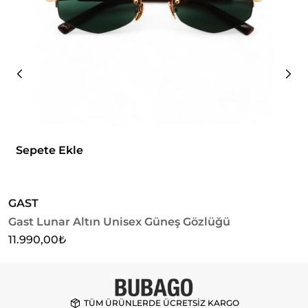
Sepete Ekle
GAST
G
Gast Lunar Altın Unisex Güneş Gözlüğü
G
11.990,00
₺
1
TÜM ÜRÜNLERDE ÜCRETSİZ KARGO