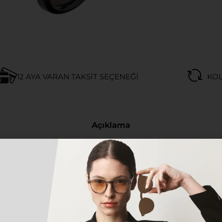
12 AYA VARAN TAKSIT SEÇENEĞI
KOL
Açıklama
yen herkes için tasarlanan bu özel model, hem klasik h