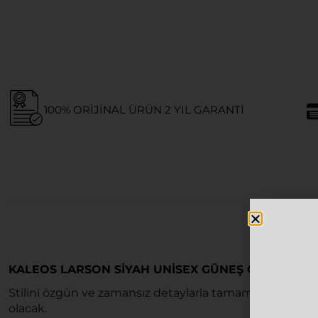
100% ORIJINAL ÜRÜN 2 YIL GARANTI
KALEOS LARSON SIYAH UNISEX GÜNEŞ GÖZLÜĞÜ
Stilini özgün ve zamansız detaylarla tamamlamak iste
olacak.