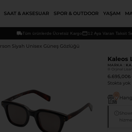
SAAT & AKSESUAR
SPOR & OUTDOOR
YAŞAM
M
Tüm ürünlerde Ücretsiz Kargo
12 Aya Varan Taksit Seçene
arson Siyah Unisex Güneş Gözlüğü
Kaleos 
MARKA :
KA
® Orjinal Lisa
6.695,00
₺
Stokta yok
Hangi
Showr
hizmet