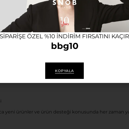
n gözlük; hafif, dayanıklı ve ergonomik yapısıyla gün boy
en korur.
 SIPARIŞE ÖZEL %10 INDIRIM FIRSATINI KAÇI
bbg10
KOPYALA
i
a yeni ürünler ve ürün desteği konusunda her zaman ya