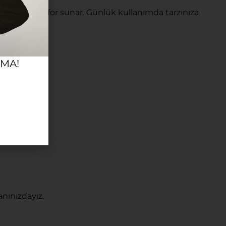
u yüksek konfor sunar. Günlük kullanımda tarzınıza
RMA!
nınızdayız.