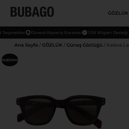
GÖZLÜK
enekleri
Güvenli Alışveriş Garantisi
7/24 Müşteri Desteği
Ana Sayfa
/
GÖZLÜK
/
Güneş Gözlüğü
/ Kaleos L
İndirim!