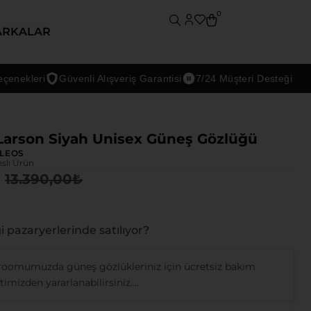
0
ARKALAR
kleri
Güvenli Alışveriş Garantisi
7/24 Müşteri Desteği
Larson Siyah Unisex Güneş Gözlüğü
LEOS
nslı Ürün
13.390,00
₺
 pazaryerlerinde satılıyor?
oomumuzda güneş gözlükleriniz için ücretsiz bakım
imizden yararlanabilirsiniz....