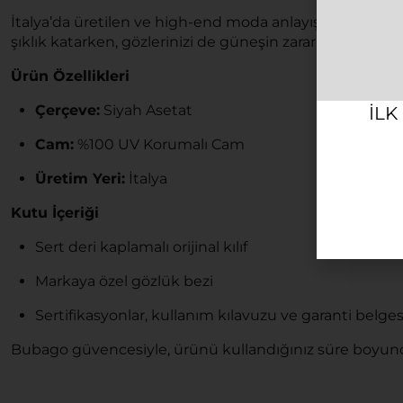
İtalya’da üretilen ve high-end moda anlayışını yansıta
şıklık katarken, gözlerinizi de güneşin zararlı etkilerind
Ürün Özellikleri
Çerçeve:
Siyah Asetat
ILK
Cam:
%100 UV Korumalı Cam
Üretim Yeri:
İtalya
Kutu İçeriği
Sert deri kaplamalı orijinal kılıf
Markaya özel gözlük bezi
Sertifikasyonlar, kullanım kılavuzu ve garanti belges
Bubago güvencesiyle, ürünü kullandığınız süre boyunc