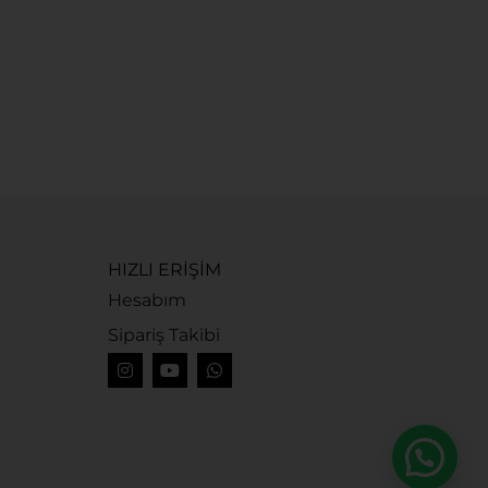
S
S
3
HIZLI ERİŞİM
Hesabım
Sipariş Takibi