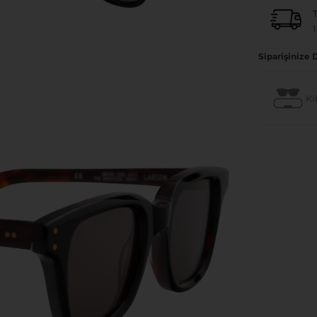
1
Siparişinize 
Kıl