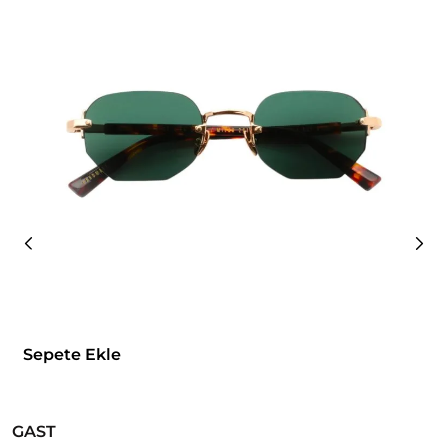
Sepete Ekle
GAST
G