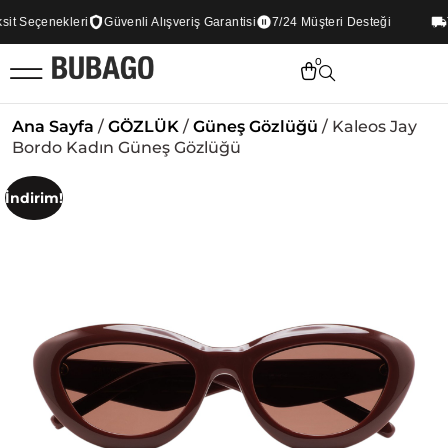
 Seçenekleri
Güvenli Alışveriş Garantisi
7/24 Müşteri Desteği
Tü
0
Ana Sayfa
/
GÖZLÜK
/
Güneş Gözlüğü
/ Kaleos Jay
Bordo Kadın Güneş Gözlüğü
İndirim!