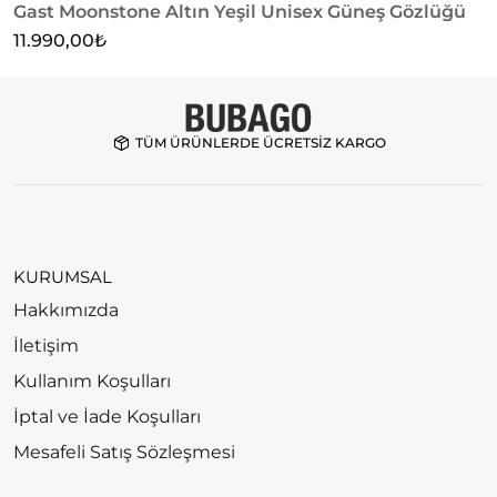
Gast Moonstone Altın Yeşil Unisex Güneş Gözlüğü
G
11.990,00
₺
1
TÜM ÜRÜNLERDE ÜCRETSİZ KARGO
KURUMSAL
Hakkımızda
İletişim
Kullanım Koşulları
İptal ve İade Koşulları
Mesafeli Satış Sözleşmesi