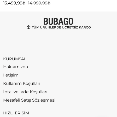
S
13.499,99
₺
14.999,99
₺
7
TÜM ÜRÜNLERDE ÜCRETSİZ KARGO
KURUMSAL
Hakkımızda
İletişim
Kullanım Koşulları
İptal ve İade Koşulları
Mesafeli Satış Sözleşmesi
HIZLI ERİŞİM