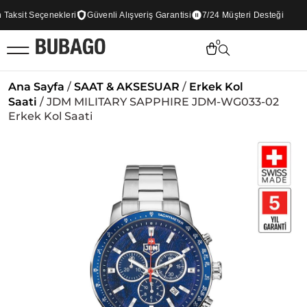
aksit Seçenekleri
Güvenli Alışveriş Garantisi
7/24 Müşteri Desteği
0
Ana Sayfa
/
SAAT & AKSESUAR
/
Erkek Kol
Saati
/ JDM MILITARY SAPPHIRE JDM-WG033-02
Erkek Kol Saati