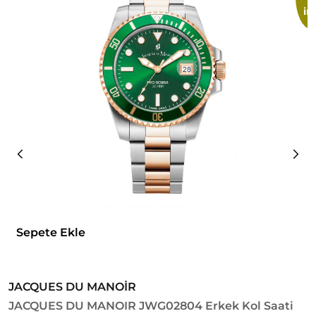
im
Sepete Ekle
JACQUES DU MANOİR
L
JACQUES DU MANOIR JWG02804 Erkek Kol Saati
X