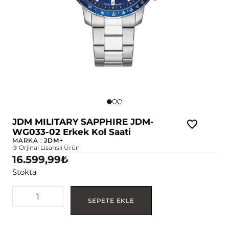
JDM MILITARY SAPPHIRE JDM-
WG033-02 Erkek Kol Saati
MARKA :
JDM+
® Orjinal Lisanslı Ürün
16.599,99
₺
Stokta
SEPETE EKLE