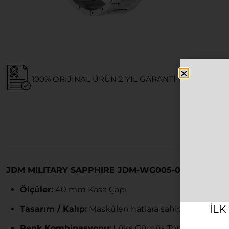
100% ORIJINAL ÜRÜN 2 YIL GARANTI
JDM MILITARY SAPPHIRE JDM-WG005-01 Erkek Kol 
Ölçüler:
40 mm Kasa Çapı
ILK
Tasarım / Kalıp:
Maskülen hatlara sahip yuvarlak kas
Renk Kombinasyonu:
Lüks Gümüş Tonlu Paslanmaz 