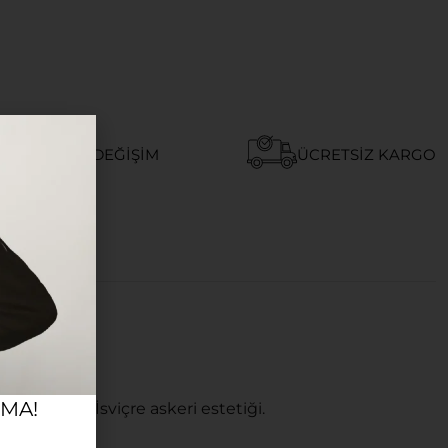
AY İADE VE DEĞIŞIM
ÜCRETSIZ KARGO
RMA!
i ve köklü İsviçre askeri estetiği.
z Kadran.