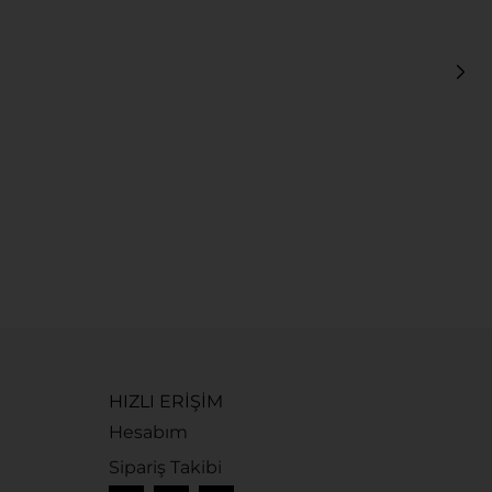
L
X
7
HIZLI ERİŞİM
Hesabım
Sipariş Takibi