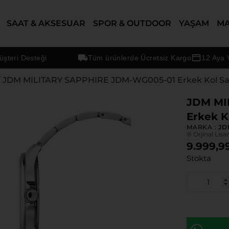
SAAT & AKSESUAR
SPOR & OUTDOOR
YAŞAM
M
i Desteği
Tüm ürünlerde Ücretsiz Kargo
12 Aya Varan
/ JDM MILITARY SAPPHIRE JDM-WG005-01 Erkek Kol Sa
JDM MI
Erkek K
MARKA :
JD
® Orjinal Lisa
9.999,9
Stokta