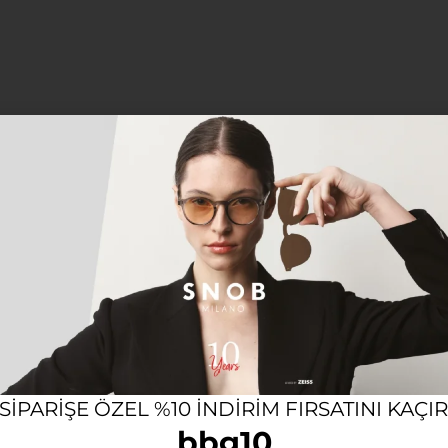
12 AYA VARAN TAKSIT SEÇENEĞI
KOL
Açıklama
Saati
 SIPARIŞE ÖZEL %10 INDIRIM FIRSATINI KAÇI
a mimarisi, net okunabilirlik sunan rafine kadran yerleşim
bbg10
Çelik Kasa ve Kordon / Net Kontrast Sağlayan Saf Beya