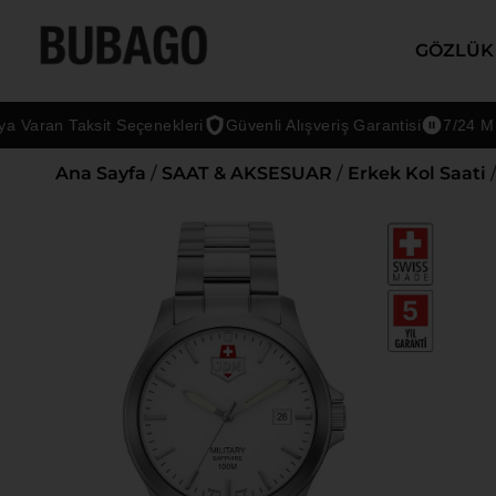
GÖZLÜK
ran Taksit Seçenekleri
Güvenli Alışveriş Garantisi
7/24 Müşter
Ana Sayfa
/
SAAT & AKSESUAR
/
Erkek Kol Saati