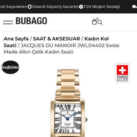
t Seçenekleri
Güvenli Alışveriş Garantisi
7/24 Müşteri Desteği
Tü
0
Ana Sayfa
/
SAAT & AKSESUAR
/
Kadın Kol
Saati
/ JACQUES DU MANOIR JWL04402 Swiss
Made Altın Çelik Kadın Saati
İndirim!