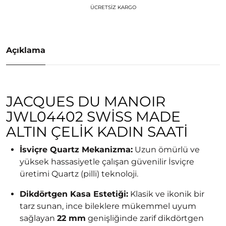
ÜCRETSIZ KARGO
Açıklama
JACQUES DU MANOIR
JWL04402 SWISS MADE
ALTIN ÇELIK KADIN SAATI
İsviçre Quartz Mekanizma:
Uzun ömürlü ve
yüksek hassasiyetle çalışan güvenilir İsviçre
üretimi Quartz (pilli) teknoloji.
Dikdörtgen Kasa Estetiği:
Klasik ve ikonik bir
tarz sunan, ince bileklere mükemmel uyum
sağlayan
22 mm
genişliğinde zarif dikdörtgen