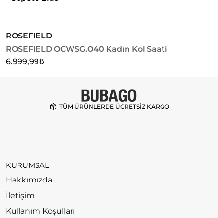
ROSEFIELD
J
ROSEFIELD OCWSG.O40 Kadın Kol Saati
J
M
6.999,99
₺
2
TÜM ÜRÜNLERDE ÜCRETSİZ KARGO
KURUMSAL
Hakkımızda
İletişim
Kullanım Koşulları