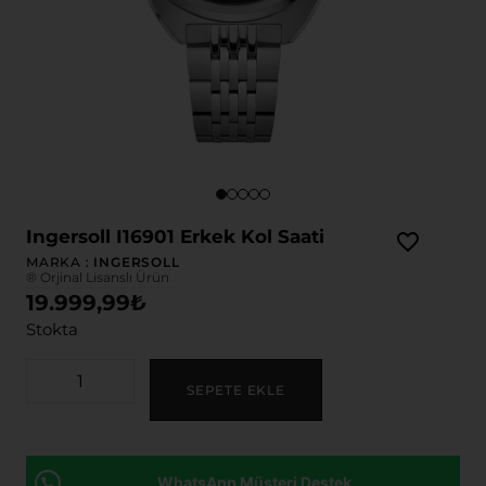
Ingersoll I16901 Erkek Kol Saati
MARKA :
INGERSOLL
® Orjinal Lisanslı Ürün
19.999,99
₺
Stokta
SEPETE EKLE
WhatsApp Müşteri Destek