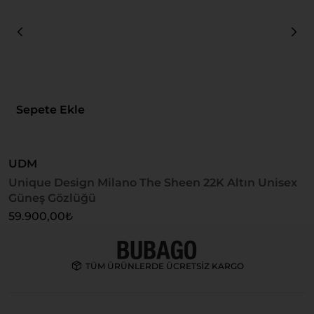
Sepete Ekle
UDM
Unique Design Milano The Sheen 22K Altın Unisex
U
Güneş Gözlüğü
U
59.900,00
₺
5
TÜM ÜRÜNLERDE ÜCRETSİZ KARGO