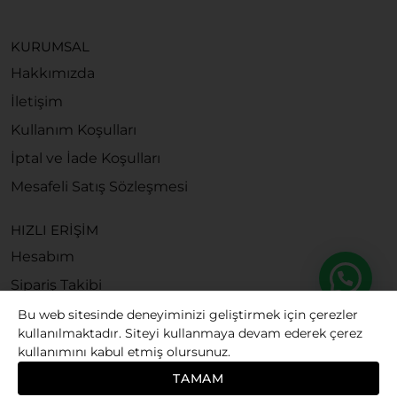
KURUMSAL
Hakkımızda
İletişim
Kullanım Koşulları
İptal ve İade Koşulları
Mesafeli Satış Sözleşmesi
HIZLI ERİŞİM
Hesabım
Sipariş Takibi
Bu web sitesinde deneyiminizi geliştirmek için çerezler
kullanılmaktadır. Siteyi kullanmaya devam ederek çerez
kullanımını kabul etmiş olursunuz.
© 2026
Bubago. All rights reserved.
TAMAM