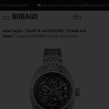
 Müşteri Desteği
Tüm ürünlerde Ücretsiz Kargo
12 Aya Varan Taksi
0
Ana Sayfa
/
SAAT & AKSESUAR
/
Erkek Kol
Saati
/ Ingersoll I16901 Erkek Kol Saati