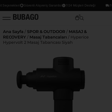
enekleri
Güvenli Alışveriş Garantisi
7/24 Müşteri Desteği
Tüm ür
0
Ana Sayfa
/
SPOR & OUTDOOR
/
MASAJ &
RECOVERY
/
Masaj Tabancaları
/ Hyperice
Hypervolt 2 Masaj Tabancası Siyah