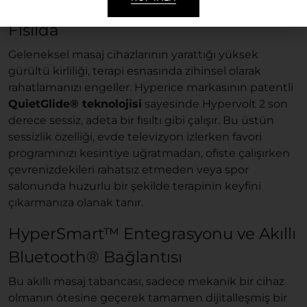
QuietGlide® Teknolojisi ile Sessizce
Fısılda
Geleneksel masaj cihazlarının yarattığı yüksek
gürültü kirliliği, terapi esnasında zihinsel olarak
rahatlamanızı engeller. Hyperice markasının patentli
QuietGlide® teknolojisi
sayesinde Hypervolt 2 son
derece sessiz, adeta bir fısıltı gibi çalışır. Bu üstün
sessizlik özelliği, evde televizyon izlerken favori
programınızı kesintiye uğratmadan, ofiste çalışırken
çevrenizdekileri rahatsız etmeden veya spor
salonunda huzurlu bir şekilde terapinin keyfini
çıkarmanıza olanak tanır.
HyperSmart™ Entegrasyonu ve Akıllı
Bluetooth® Bağlantısı
Bu akıllı masaj tabancası, sadece mekanik bir cihaz
olmanın ötesine geçerek tamamen dijitalleşmiş bir