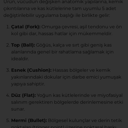
Ürün, vücudun değişken anatomik yapılarına, kemik
çıkıntılarına ve kas kütlelerine tam uyumlu 5 adet
değiştirilebilir uygulama başlığı ile birlikte gelir:
Çatal (Fork):
Omurga çevresi, aşil tendonu ve ön
kol gibi dar, hassas hatlar için mükemmeldir.
Top (Ball):
Göğüs, kalça ve sırt gibi geniş kas
alanlarında genel bir rahatlama sağlamak için
idealdir.
Esnek (Cushion):
Hassas bölgeler ve kemik
yakınlarındaki dokular için darbe emici yumuşak
yapıya sahiptir.
Düz (Flat):
Yoğun kas kütlelerinde ve miyofasiyal
salınım gerektiren bölgelerde derinlemesine etki
sunar.
Mermi (Bullet):
Bölgesel kulunçlar ve derin tetik
noktaları (trigger point) üzerine noktasal baskı