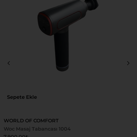
Sepete Ekle
WORLD OF COMFORT
H
Woc Masaj Tabancası 1004
V
7.900,00
₺
2