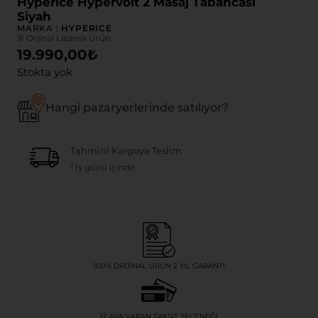
Hyperice Hypervolt 2 Masaj Tabancası
Siyah
MARKA :
HYPERICE
® Orjinal Lisanslı Ürün
19.990,00
₺
Stokta yok
Hangi pazaryerlerinde satılıyor?
Tahmini Kargoya Teslim
1 İş günü içinde
100% ORIJINAL ÜRÜN 2 YIL GARANTI
12 AYA VARAN TAKSIT SEÇENEĞI