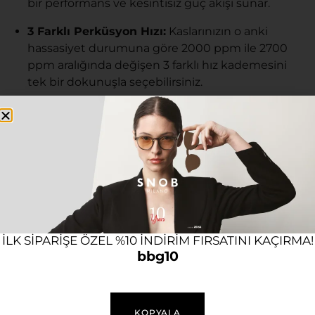
bir performans ve kesintisiz güç akışı sunar.
3 Farklı Perküsyon Hızı:
Kaslarınızın o anki
hassasiyet durumuna göre 2000 ppm ile 2700
ppm aralığında değişen 3 farklı hız kademesini
tek bir dokunuşla seçebilirsiniz.
Uzun Ömürlü Batarya:
Yüksek kapasiteli şarj
edilebilir lityum iyon pili, tam şarj ile
3 saate
varan
kesintisiz kablosuz kullanım süresi
sağlayarak özgürlüğünüzü destekler.
Patentli Basınç Sensör Teknolojisi:
Ne kadar
güç uygulandığını gösteren bu teknoloji
sayesinde, uygulama esnasında kas grubuna
uyguladığınız kuvveti anlık ve görsel olarak takip
ILK SIPARIŞE ÖZEL %10 INDIRIM FIRSATINI KAÇIRMA!
bbg10
edebilirsiniz. Bu akıllı yönlendirme, en doğru
bölgeye en güvenli miktarda basınç
uygulamanızı garantiler.
KOPYALA