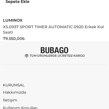
Sepete Ekle
LUMINOX
L
XS.0937 SPORT TIMER AUTOMATIC 0920 Erkek Kol
X
Saati
S
79.550,00
₺
6
TÜM ÜRÜNLERDE ÜCRETSİZ KARGO
KURUMSAL
Hakkımızda
İletişim
Kullanım Koşulları