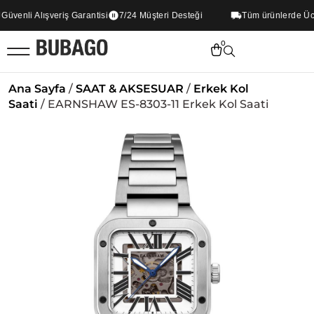
venli Alışveriş Garantisi
7/24 Müşteri Desteği
Tüm ürünlerde Ücre
0
Ana Sayfa
/
SAAT & AKSESUAR
/
Erkek Kol
Saati
/ EARNSHAW ES-8303-11 Erkek Kol Saati